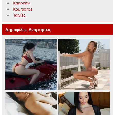
Kanonitv
Koursaros
Ταινίες
Δημοφιλεις Αναρτησεις