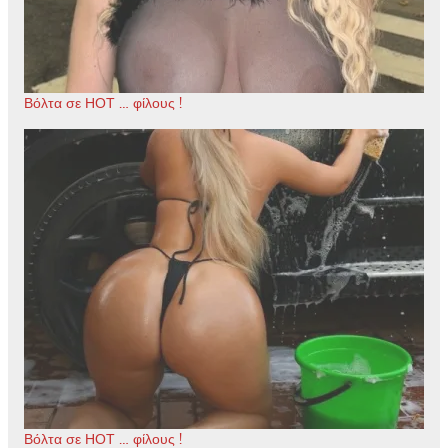
Βόλτα σε ΗΟΤ … φίλους !
Βόλτα σε ΗΟΤ … φίλους !