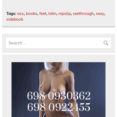
Tags:
ass
,
boobs
,
feet
,
latin
,
nipslip
,
seethrough
,
sexy
,
sideboob