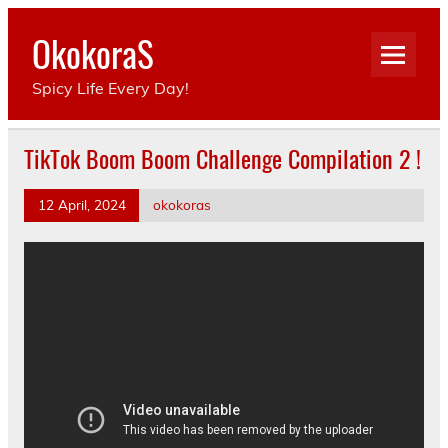
Skip
to
OkokoraS
content
Spicy Life Every Day!
TikTok Boom Boom Challenge Compilation 2 !
12 April, 2024
okokoras