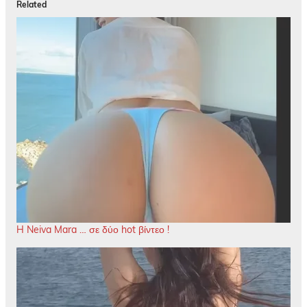
Related
H Neiva Mara … σε δύο hot βίντεο !