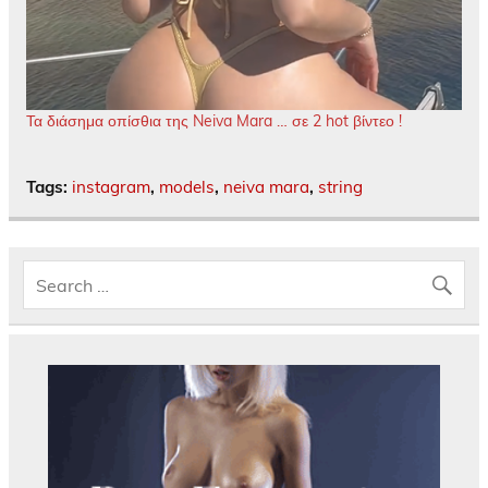
Τα διάσημα οπίσθια της Neiva Mara … σε 2 hot βίντεο !
Tags:
instagram
,
models
,
neiva mara
,
string