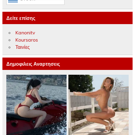
Δείτε επίσης
Kanonitv
Koursaros
Ταινίες
Δημοφιλεις Αναρτησεις