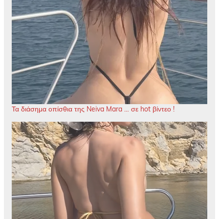
Τα διάσημα οπίσθια της Neiva Mara … σε hot βίντεο !