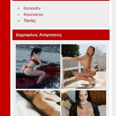
Kanonitv
Koursaros
Ταινίες
Δημοφιλεις Αναρτησεις