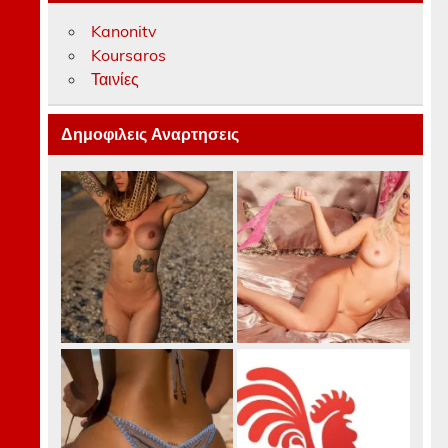
Kanonitv
Koursaros
Ταινίες
Δημοφιλεις Αναρτησεις