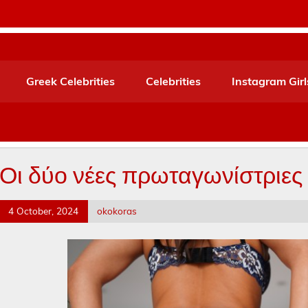
Greek Celebrities
Celebrities
Instagram Girl
Οι δύο νέες πρωταγωνίστριες … 
4 October, 2024
okokoras