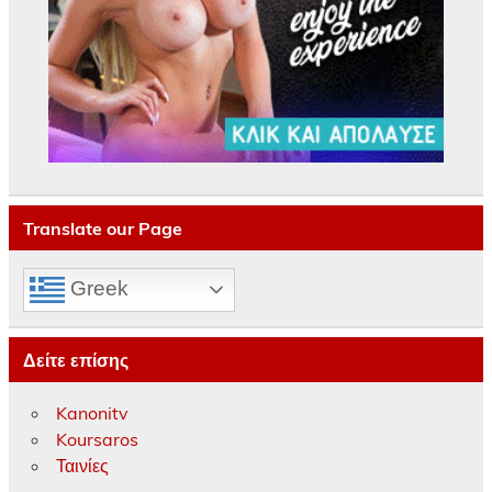
Translate our Page
Greek
Δείτε επίσης
Kanonitv
Koursaros
Ταινίες