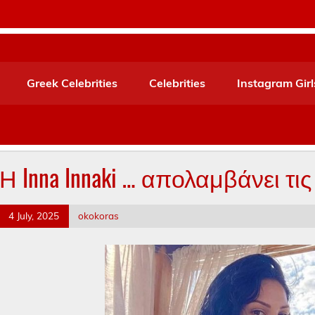
Greek Celebrities
Celebrities
Instagram Girl
Η Inna Innaki … απολαμβάνει τις
4 July, 2025
okokoras