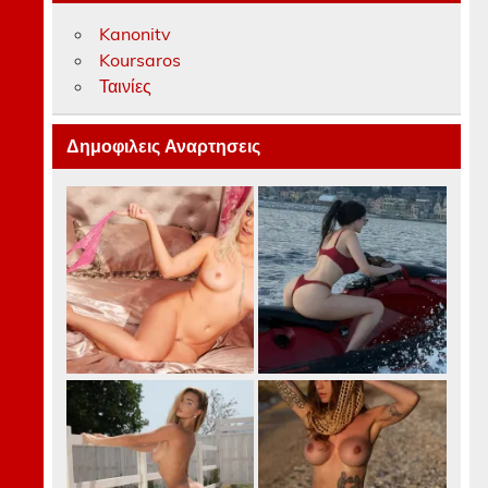
Kanonitv
Koursaros
Ταινίες
Δημοφιλεις Αναρτησεις