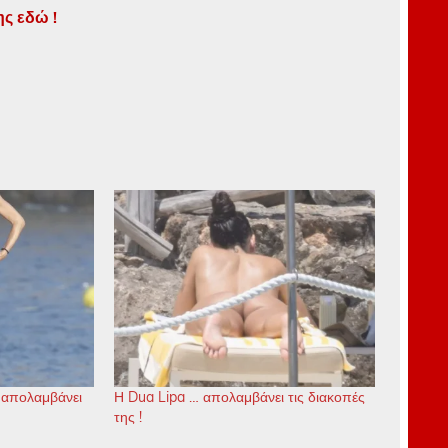
ης εδώ !
 απολαμβάνει
Η Dua Lipa … απολαμβάνει τις διακοπές
της !