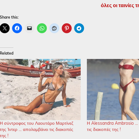
όλες οι ταινίες τ
Share this:
Related
Η σύντροφος του Λαουτάρο Μαρτίνεζ
Η Alessandra Ambrosio …
της Ίντερ … απολαμβάνει τις διακοπές
τις διακοπές της !
της !