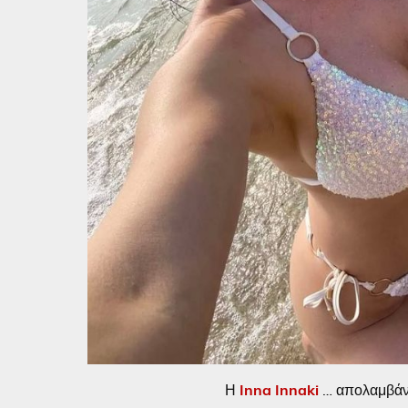
Η
Inna Innaki
… απολαμβάνει