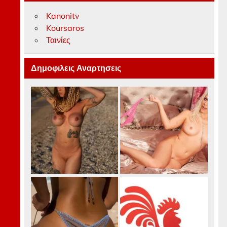
Kanonitv
Koursaros
Ταινίες
Δημοφιλεις Αναρτησεις