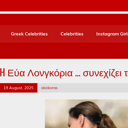
Greek Celebrities
Celebrities
Instagram Girl
H Εύα Λονγκόρια … συνεχίζει τι
19 August, 2025
okokoras