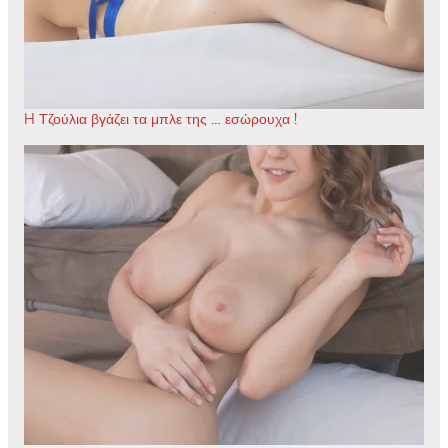
H Τζούλια βγάζει τα μπλε της … εσώρουχα !