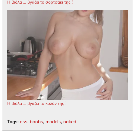
Η Βιόλα … βγάζει το σορτσάκι της !
Η Βιόλα … βγάζει το κολάν της !
Tags:
ass
,
boobs
,
models
,
naked