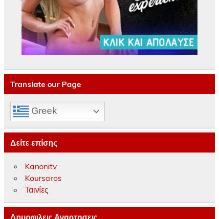
Translate our Page
Greek
Δείτε επίσης
Kanonitv
Koursaros
Ταινίες
Δημοφιλεις Αναρτησεις