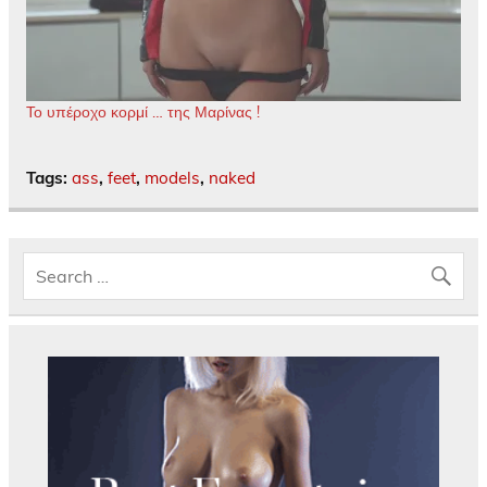
Το υπέροχο κορμί … της Μαρίνας !
Tags:
ass
,
feet
,
models
,
naked