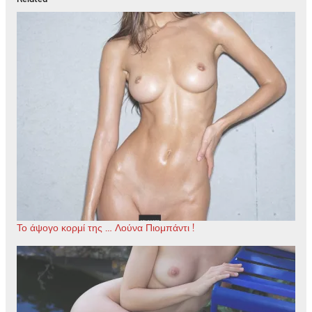
Το άψογο κορμί της … Λούνα Πιομπάντι !