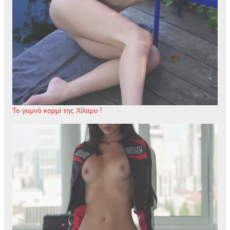
Το γυμνό κορμί της Χίλαρυ !