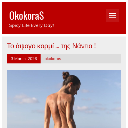
Skip
to
OkokoraS
content
Spicy Life Every Day!
Το άψογο κορμί … της Νάντια !
3 March, 2026
okokoras