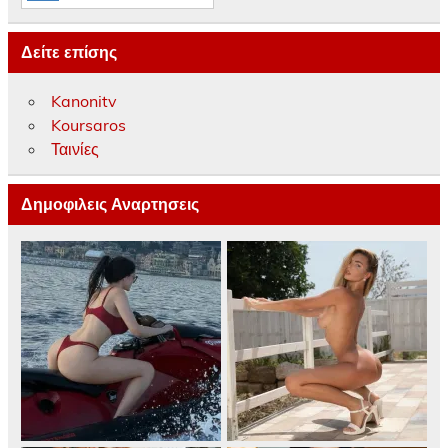
Δείτε επίσης
Kanonitv
Koursaros
Ταινίες
Δημοφιλεις Αναρτησεις