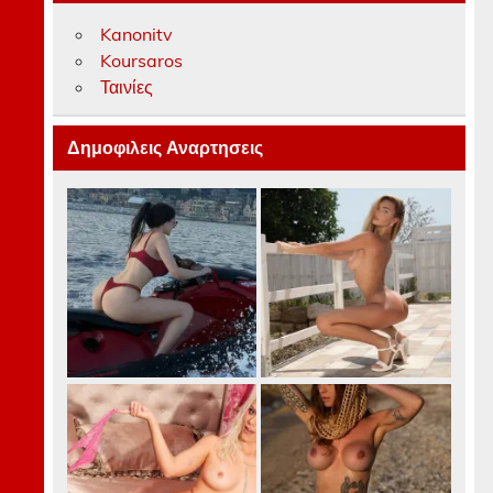
Kanonitv
Koursaros
Ταινίες
Δημοφιλεις Αναρτησεις