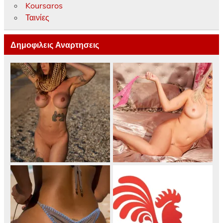
Koursaros
Ταινίες
Δημοφιλεις Αναρτησεις