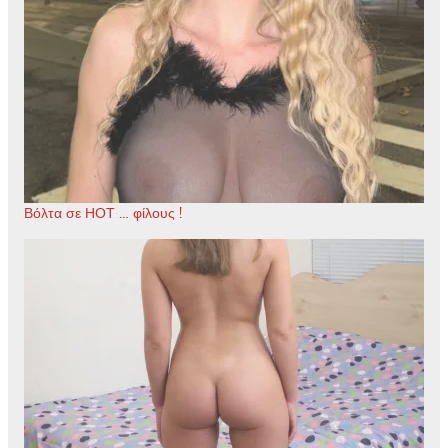
Βόλτα σε ΗΟΤ … φίλους !