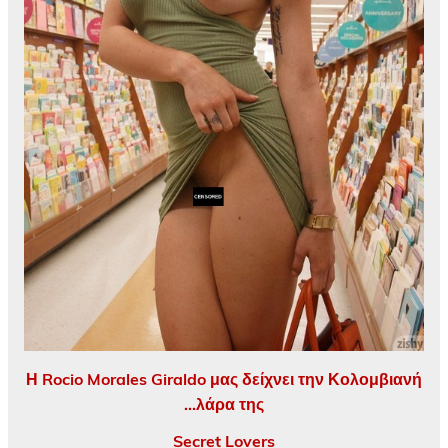
Η Rocio Morales Giraldo μας δείχνει την Κολομβιανή
…λάρα της
Secret Lovers