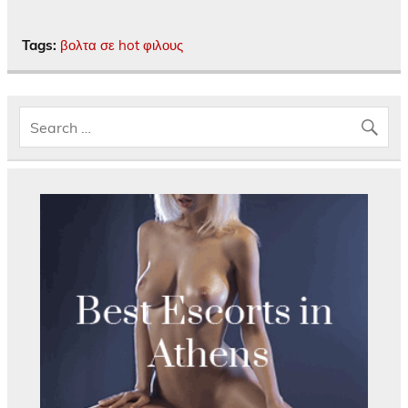
Tags:
βολτα σε hot φιλους