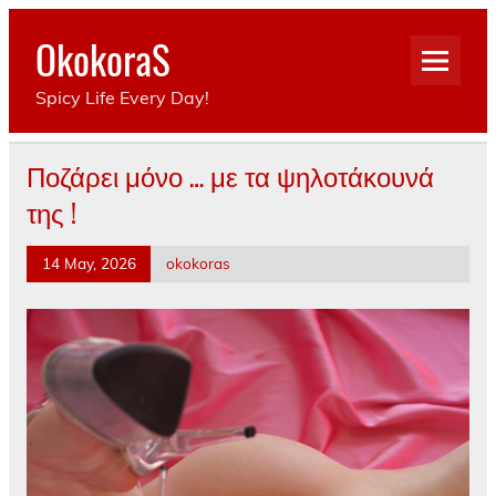
Skip
to
OkokoraS
content
Spicy Life Every Day!
Ποζάρει μόνο … με τα ψηλοτάκουνά
της !
14 May, 2026
okokoras