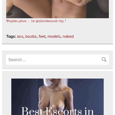
Φοράει μόνο … τα ψηλοτάκουνά της !
Tags:
ass
,
boobs
,
feet
,
models
,
naked