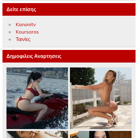
Δείτε επίσης
Kanonitv
Koursaros
Ταινίες
Δημοφιλεις Αναρτησεις