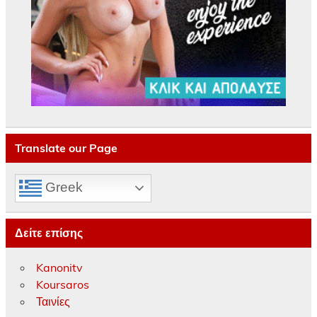
Translate our Page
Greek
Δείτε επίσης
Kanonitv
Koursaros
Ταινίες