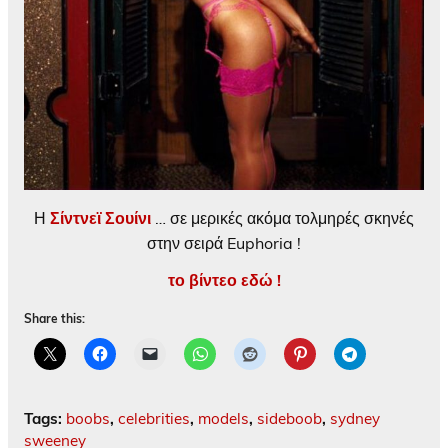
Η
Σίντνεϊ Σουίνι
… σε μερικές ακόμα τολμηρές σκηνές
στην σειρά Euphoria !
το βίντεο εδώ !
Share this:
Tags:
boobs
,
celebrities
,
models
,
sideboob
,
sydney
sweeney