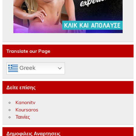
Translate our Page
Greek
Δείτε επίσης
Kanonitv
Koursaros
Ταινίες
Δημοφιλεις Αναρτησεις