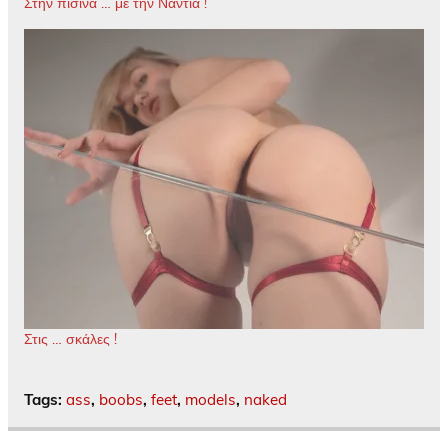
Στην πισίνα … με την Νάντια !
Στις … σκάλες !
Tags:
ass
,
boobs
,
feet
,
models
,
naked