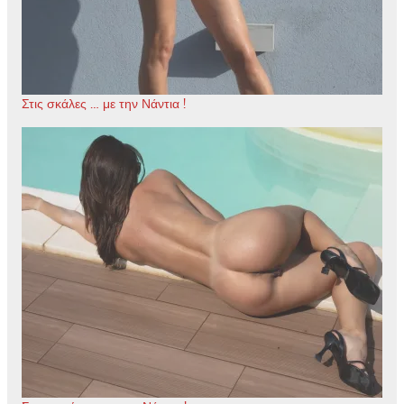
Στις σκάλες … με την Νάντια !