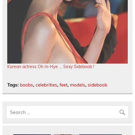
Korean actress Oh In-Hye … Sexy Sideboob !
Tags:
boobs
,
celebrities
,
feet
,
models
,
sideboob