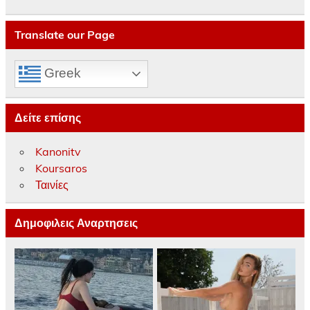
Translate our Page
Greek
Δείτε επίσης
Kanonitv
Koursaros
Ταινίες
Δημοφιλεις Αναρτησεις