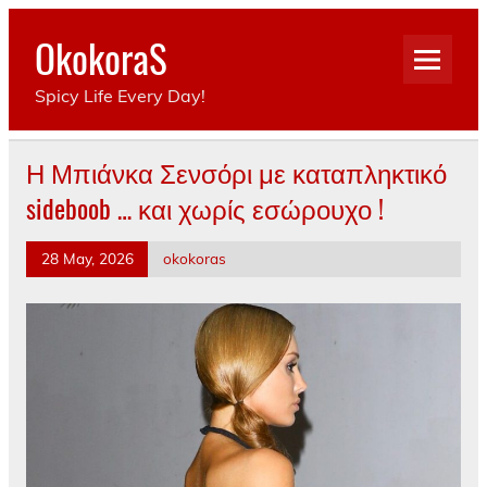
Skip
to
OkokoraS
content
Spicy Life Every Day!
Η Μπιάνκα Σενσόρι με καταπληκτικό
sideboob … και χωρίς εσώρουχο !
28 May, 2026
okokoras