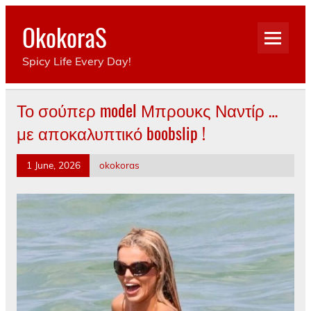
Skip
to
OkokoraS
content
Spicy Life Every Day!
Το σούπερ model Μπρουκς Ναντίρ …
με αποκαλυπτικό boobslip !
1 June, 2026
okokoras