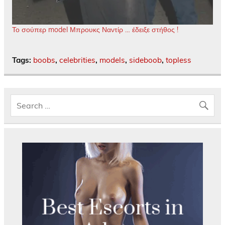
Το σούπερ model Μπρουκς Ναντίρ … έδειξε στήθος !
Tags:
boobs
,
celebrities
,
models
,
sideboob
,
topless