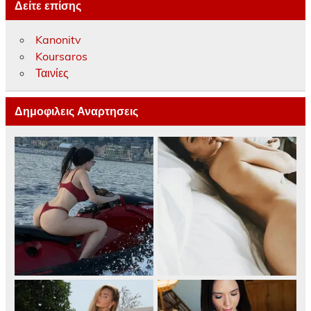
Δείτε επίσης
Kanonitv
Koursaros
Ταινίες
Δημοφιλεις Αναρτησεις