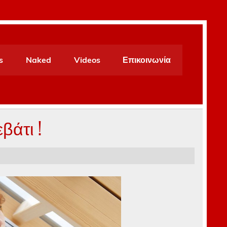
s
Naked
Videos
Επικοινωνία
βάτι !