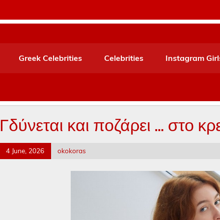
Greek Celebrities
Celebrities
Instagram Girl
Γδύνεται και ποζάρει … στο κρε
4 June, 2026
okokoras