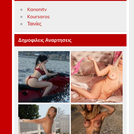
Kanonitv
Koursaros
Ταινίες
Δημοφιλεις Αναρτησεις