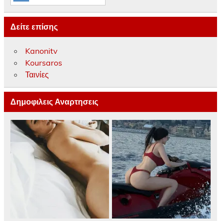
Δείτε επίσης
Kanonitv
Koursaros
Ταινίες
Δημοφιλεις Αναρτησεις