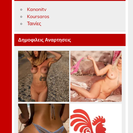
Kanonitv
Koursaros
Ταινίες
Δημοφιλεις Αναρτησεις