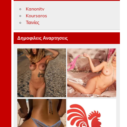
Kanonitv
Koursaros
Ταινίες
Δημοφιλεις Αναρτησεις