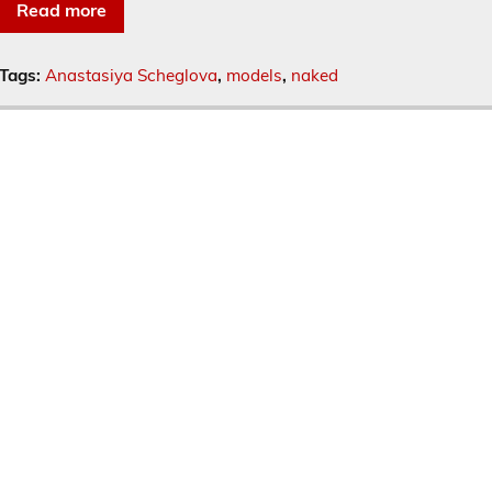
Read more
Tags:
Anastasiya Scheglova
,
models
,
naked