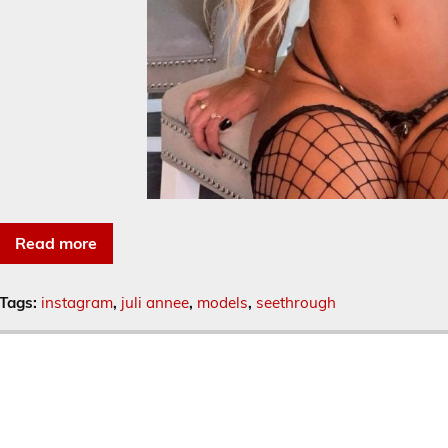
Read more
Tags:
instagram
,
juli annee
,
models
,
seethrough