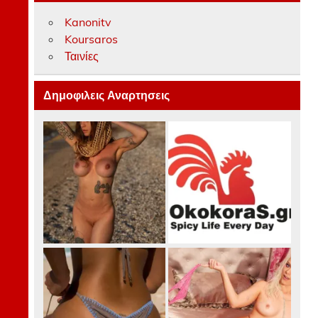
Kanonitv
Koursaros
Ταινίες
Δημοφιλεις Αναρτησεις