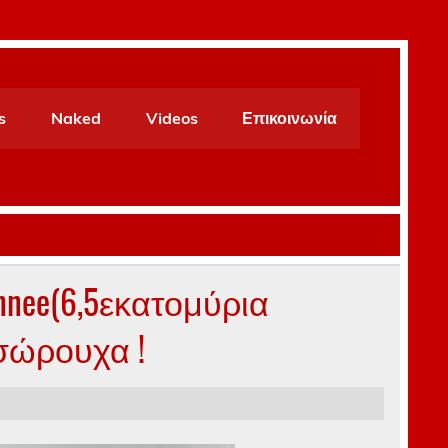
s
Naked
Videos
Επικοινωνία
Annee(6,5εκατομύρια
εσώρουχα !