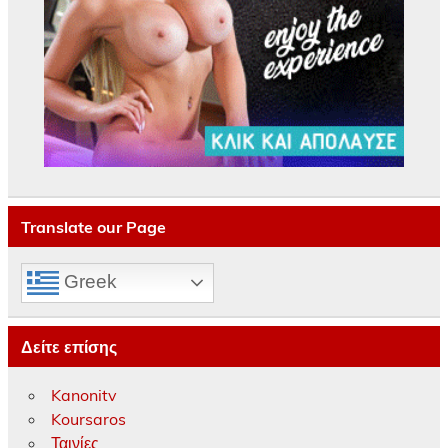
Translate our Page
Greek
Δείτε επίσης
Kanonitv
Koursaros
Ταινίες