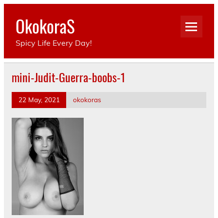
Skip
to
OkokoraS
content
Spicy Life Every Day!
mini-Judit-Guerra-boobs-1
22 May, 2021
okokoras