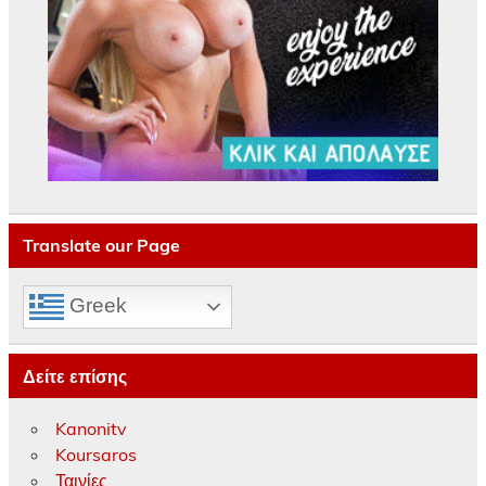
Translate our Page
Greek
Δείτε επίσης
Kanonitv
Koursaros
Ταινίες