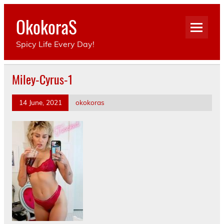
Skip
to
OkokoraS
content
Spicy Life Every Day!
Miley-Cyrus-1
14 June, 2021
okokoras