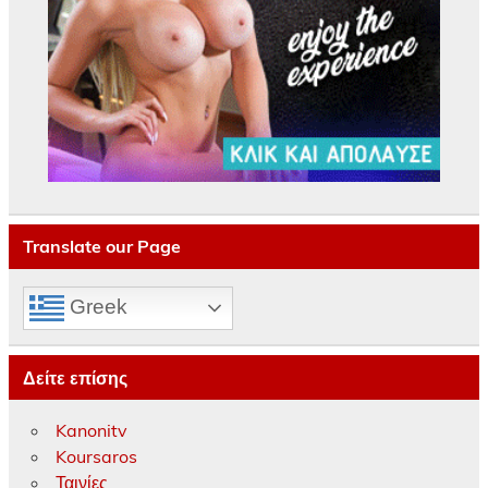
Translate our Page
Greek
Δείτε επίσης
Kanonitv
Koursaros
Ταινίες