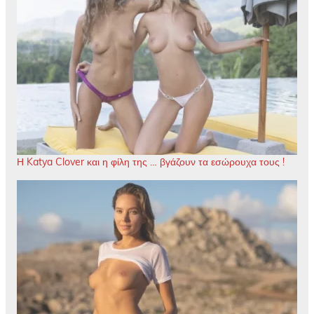
Η Katya Clover και η φίλη της … βγάζουν τα εσώρουχα τους !