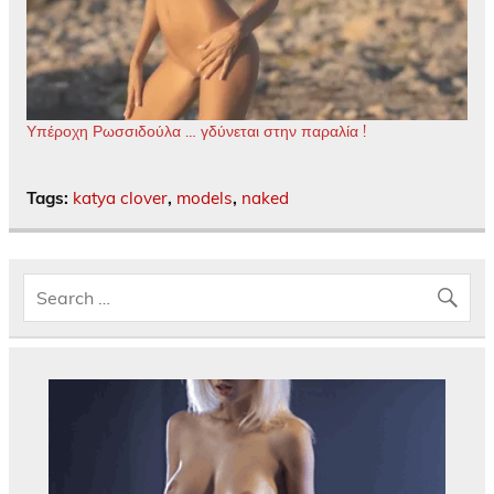
Υπέροχη Ρωσσιδούλα … γδύνεται στην παραλία !
Tags:
katya clover
,
models
,
naked