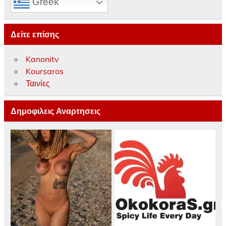
Greek
Δείτε επίσης
Kanonitv
Koursaros
Ταινίες
Δημοφιλεις Αναρτησεις