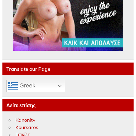
Translate our Page
Greek
Δείτε επίσης
Kanonitv
Koursaros
Ταινίες