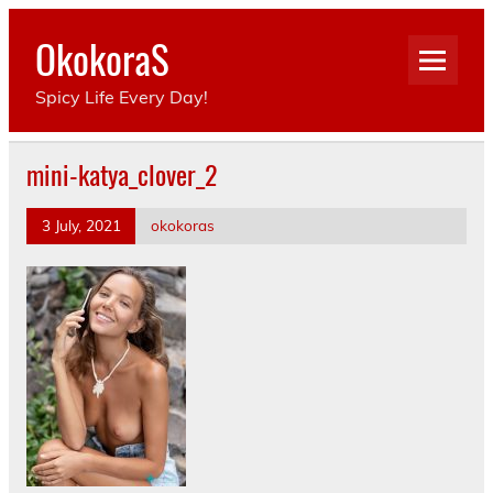
Skip
to
OkokoraS
content
Spicy Life Every Day!
mini-katya_clover_2
3 July, 2021
okokoras