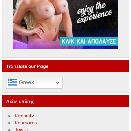
Translate our Page
Greek
Δείτε επίσης
Kanonitv
Koursaros
Ταινίες