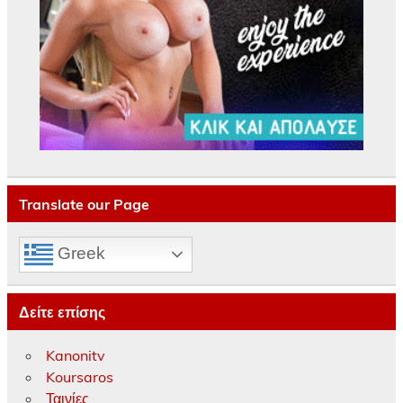
Translate our Page
Greek
Δείτε επίσης
Kanonitv
Koursaros
Ταινίες