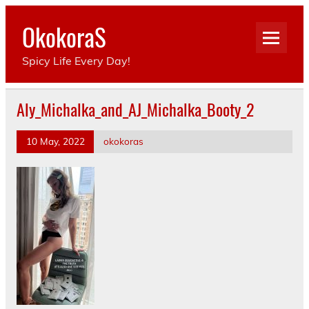
Skip
to
OkokoraS
content
Spicy Life Every Day!
Aly_Michalka_and_AJ_Michalka_Booty_2
10 May, 2022
okokoras