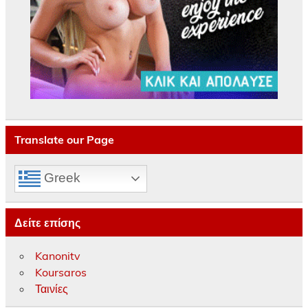
Translate our Page
Greek
Δείτε επίσης
Kanonitv
Koursaros
Ταινίες