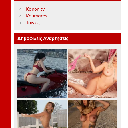
Kanonitv
Koursaros
Ταινίες
Δημοφιλεις Αναρτησεις