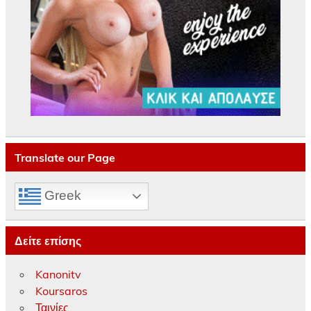
Translate our Page
Greek
Δείτε επίσης
Kanonitv
Koursaros
Ταινίες