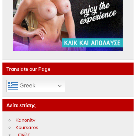
Translate our Page
Greek
Δείτε επίσης
Kanonitv
Koursaros
Ταινίες