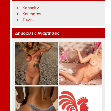
Kanonitv
Koursaros
Ταινίες
Δημοφιλεις Αναρτησεις