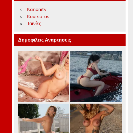
Kanonitv
Koursaros
Ταινίες
Δημοφιλεις Αναρτησεις