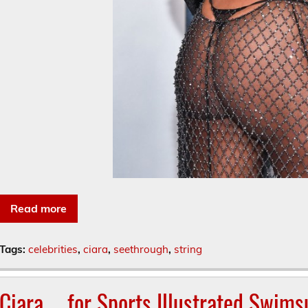
Read more
Tags:
celebrities
,
ciara
,
seethrough
,
string
Ciara … for Sports Illustrated Swimsu