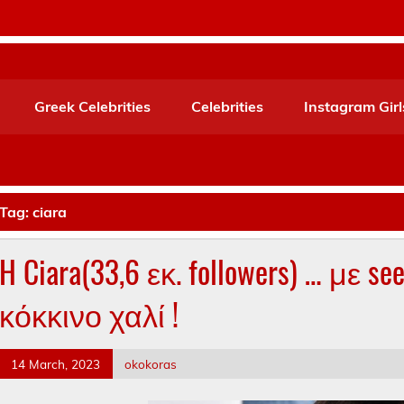
Greek Celebrities
Celebrities
Instagram Girl
Tag:
ciara
H Ciara(33,6 εκ. followers) … με se
κόκκινο χαλί !
14 March, 2023
okokoras